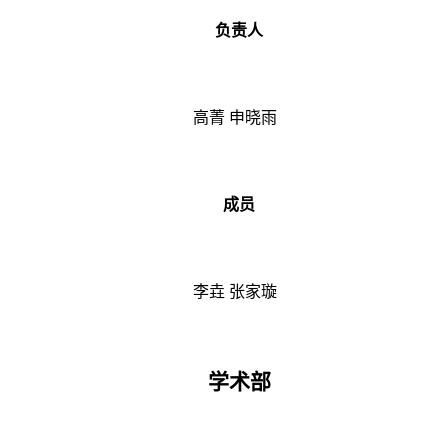
负责人
高菁
申晓雨
成员
李垚
张家璇
学术部