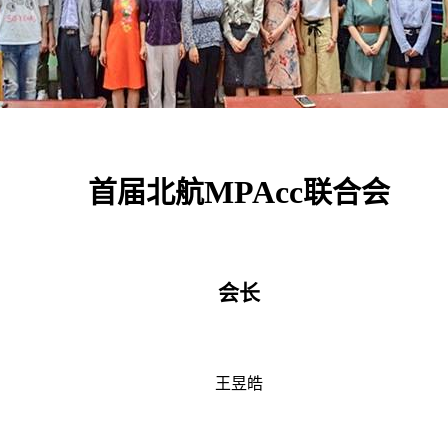
MPAcc
首届北航
联合会
会长
王昱皓